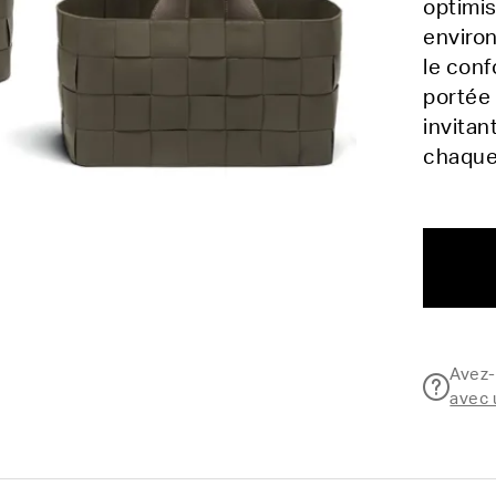
optimis
environ
le conf
portée 
invitan
chaque
Avez-
avec 