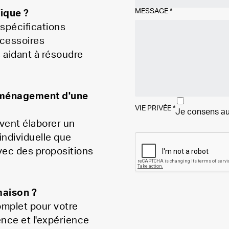
MESSAGE
*
ique ?
 spécifications
ccessoires
 aidant à résoudre
'aménagement d'une
VIE PRIVÉE
*
Je consens au
uvent élaborer un
 individuelle que
vec des propositions
maison ?
mplet pour votre
nce et l'expérience