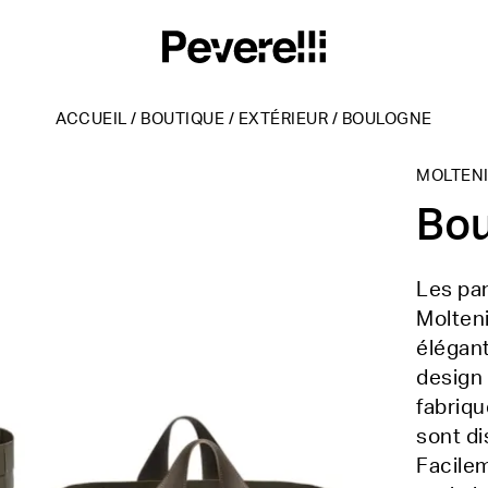
ACCUEIL
/
BOUTIQUE
/
EXTÉRIEUR
/
BOULOGNE
MOLTEN
Bo
Les pan
Molten
élégant
design 
fabriqu
sont di
Facilem