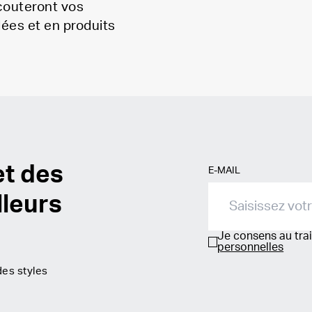
écouteront vos
dées et en produits
et des
E-MAIL
lleurs
Je consens au tr
personnelles
des styles