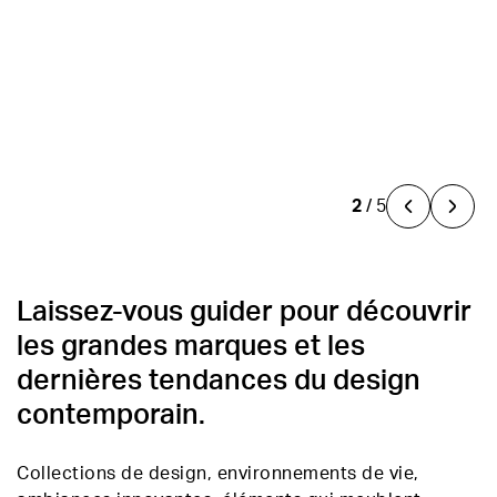
la conception de chambres sur mesure, en
la conception de chambres sur mesure, en
Produits des marques de design italiennes et
Célébrer la beauté du design, du mobilier et de
recherchant soigneusement parmi les meilleures
recherchant soigneusement parmi les meilleures
internationales les plus exclusives.
l'artisanat, encourager la créativité, la passion et
marques de design italiennes et internationales.
marques de design italiennes et internationales.
l'innovation par le biais de projets et de
DÉCOUVRIR MAINTENANT
contenus uniques.
3
/
5
Laissez-vous guider pour découvrir
les grandes marques et les
dernières tendances du design
contemporain.
Collections de design, environnements de vie,