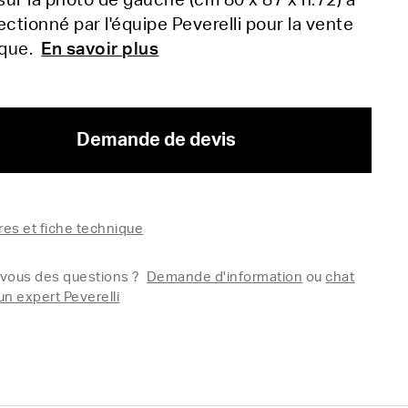
 sur la photo de gauche (cm 80 x 87 x h.72) a
ectionné par l'équipe Peverelli pour la vente
ique.
En savoir plus
Demande de devis
es et fiche technique
vous des questions ?
Demande d'information
ou
chat
un expert Peverelli