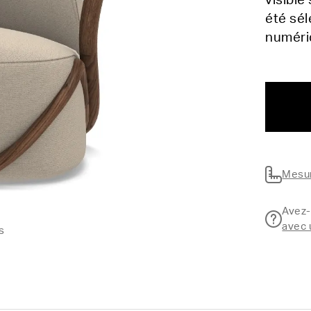
visible
été sél
numér
Mesur
Avez-
avec 
s