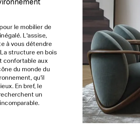
nvironnement
pour le mobilier de
inégalé. L'assise,
te à vous détendre
 La structure en bois
rt confortable aux
icône du monde du
ironnement, qu'il
eux. En bref, le
i recherchent un
 incomparable.