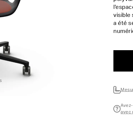
l'espac
visible
a été s
numér
s
Mesur
Avez-
avec 