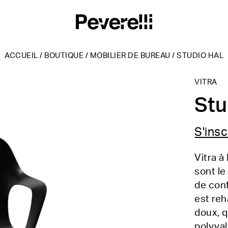
ACCUEIL
/
BOUTIQUE
/
MOBILIER DE BUREAU
/
STUDIO HAL
VITRA
Stu
S'insc
Vitra à
sont le
de conf
est re
doux, q
polyva