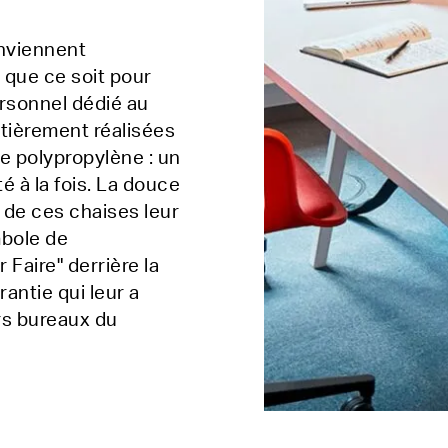
onviennent
: que ce soit pour
ersonnel dédié au
ntièrement réalisées
le polypropylène : un
é à la fois. La douce
n de ces chaises leur
mbole de
Faire" derrière la
antie qui leur a
rs bureaux du