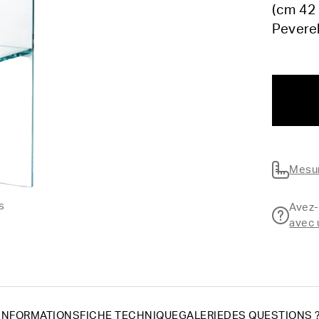
(cm 42 
Peverel
Mesur
s
Avez-
avec 
INFORMATIONS
FICHE TECHNIQUE
GALERIE
DES QUESTIONS 