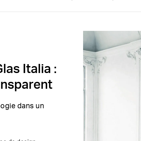
as Italia :
ransparent
logie dans un