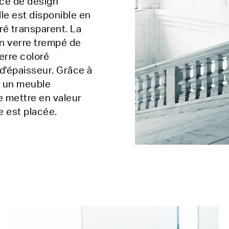
èce de design
lle est disponible en
ré transparent. La
en verre trempé de
erre coloré
d'épaisseur. Grâce à
t un meuble
 mettre en valeur
e est placée.