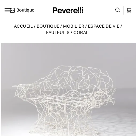
Boutique
Skip to content
ACCUEIL
/
BOUTIQUE
/
MOBILIER
/
ESPACE DE VIE
/
FAUTEUILS
/
CORAIL