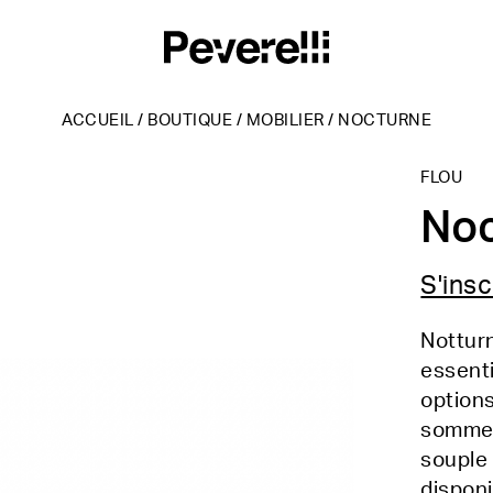
ACCUEIL
/
BOUTIQUE
/
MOBILIER
/
NOCTURNE
FLOU
No
S'insc
Notturn
essenti
options
sommeil
souple
disponi