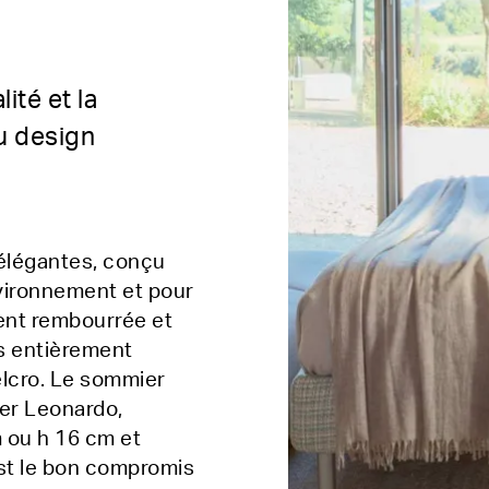
ité et la
du design
t élégantes, conçu
nvironnement et pour
ment rembourrée et
es entièrement
lcro. Le sommier
ier Leonardo,
 ou h 16 cm et
st le bon compromis