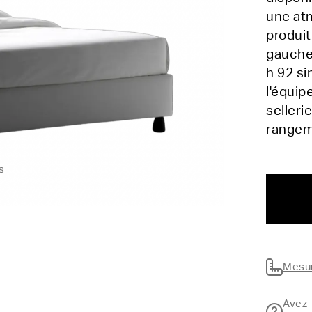
une atm
produit
gauche 
h 92 si
l'équip
selleri
range
s
Mesur
Avez-