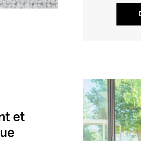
nt et
que