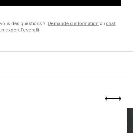
vous des questions ?
Demande d'information
ou
chat
un expert Peverelli