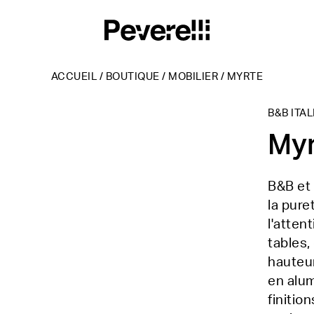
ACCUEIL
/
BOUTIQUE
/
MOBILIER
/
MYRTE
B&B ITAL
My
B&B et 
la pure
l'atten
tables,
hauteur
en alum
finitio