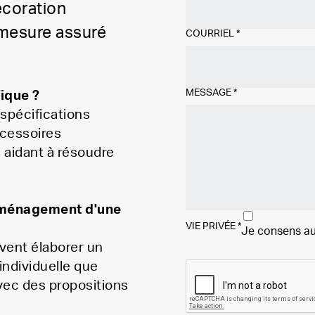
écoration
r mesure assuré
COURRIEL
*
MESSAGE
*
ique ?
 spécifications
ccessoires
 aidant à résoudre
'aménagement d'une
VIE PRIVÉE
*
Je consens au
uvent élaborer un
 individuelle que
vec des propositions