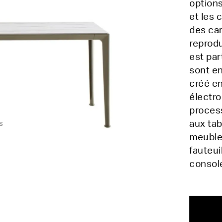
options
et les 
des car
reprodu
est par
sont en
créé en
électro
process
aux ta
s
meuble
fauteui
consol