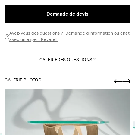
Demande de devis
Avez-vous des questions ?
Demande d'information
ou
chat
avec un expert Peverelli
GALERIE
DES QUESTIONS ?
GALERIE PHOTOS