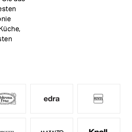
esten
onie
 Küche,
sten