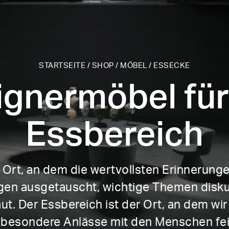
STARTSEITE
/
SHOP
/
MÖBEL
/
ESSECKE
ignermöbel für
Essbereich
n Ort, an dem die wertvollsten Erinnerun
en ausgetauscht, wichtige Themen disku
. Der Essbereich ist der Ort, an dem wir
 besondere Anlässe mit den Menschen fei