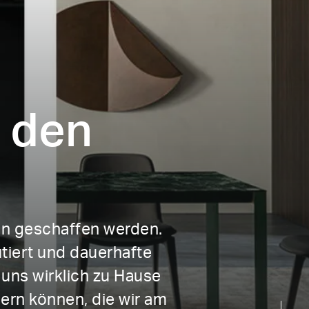
 den
gen geschaffen werden.
tiert und dauerhafte
 uns wirklich zu Hause
ern können, die wir am