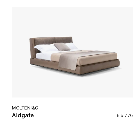
MOLTENI&C
Aldgate
€
6.776