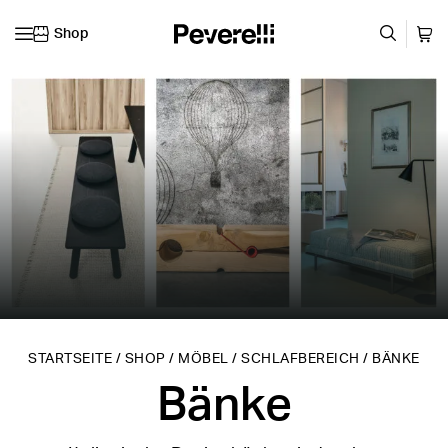
Shop
Zum Inhalt springen
STARTSEITE
/
SHOP
/
MÖBEL
/
SCHLAFBEREICH
/
BÄNKE
Bänke