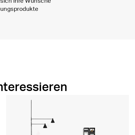
e sich Ihre Wünsche
htungsprodukte
nteressieren