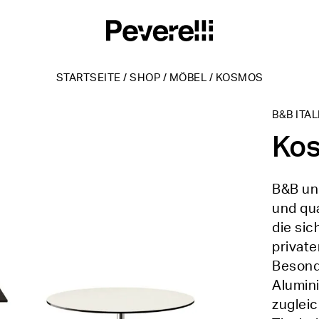
STARTSEITE
/
SHOP
/
MÖBEL
/
KOSMOS
B&B ITAL
Ko
B&B un
und qu
die si
private
Besonde
Alumin
zugleic