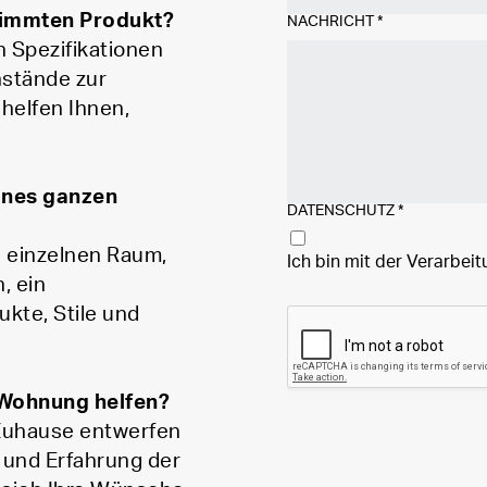
timmten Produkt?
NACHRICHT
*
n Spezifikationen
nstände zur
 helfen Ihnen,
eines ganzen
DATENSCHUTZ
*
n einzelnen Raum,
Ich bin mit der Verarbei
, ein
ukte, Stile und
r Wohnung helfen?
 Zuhause entwerfen
 und Erfahrung der