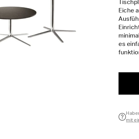
Tischpl
Eiche 
Ausführ
Einric
minima
es einf
funkti
Haben
mit e