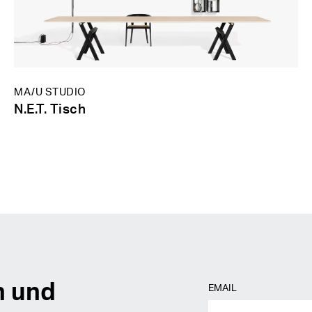
MA/U STUDIO
N.E.T. Tisch
n und
EMAIL