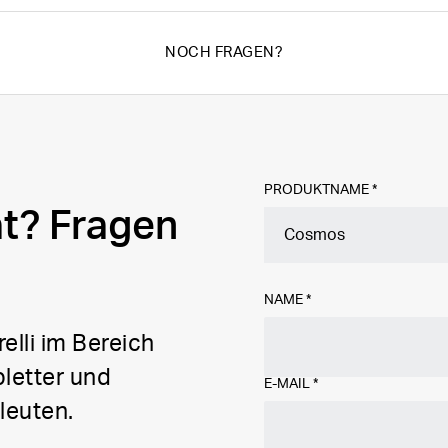
NOCH FRAGEN?
PRODUKTNAME *
at? Fragen
NAME
*
elli im Bereich
letter und
E-MAIL
*
leuten.