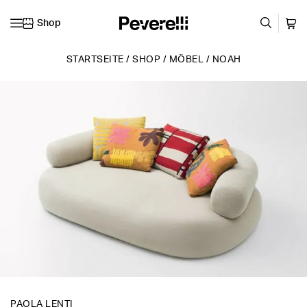
Shop
Zum Inhalt springen
STARTSEITE
/
SHOP
/
MÖBEL
/
NOAH
PAOLA LENTI