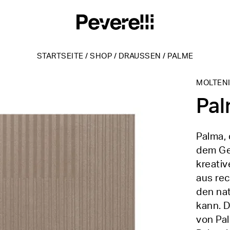
STARTSEITE
/
SHOP
/
DRAUSSEN
/
PALME
MOLTEN
Pa
Palma, 
dem Gef
kreativ
aus re
den nat
kann. 
von Pal