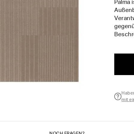
Palma i
Außenbe
Verant
gegenüb
Beschr
Haben
mit e
NOCH FRAGEN?