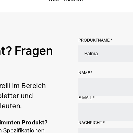
PRODUKTNAME *
at? Fragen
NAME
*
elli im Bereich
letter und
E-MAIL
*
leuten.
timmten Produkt?
NACHRICHT
*
n Spezifikationen