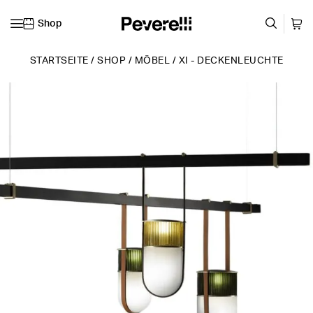
Shop
Zum Inhalt springen
STARTSEITE
/
SHOP
/
MÖBEL
/
XI - DECKENLEUCHTE