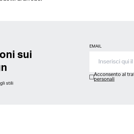
EMAIL
oni sui
gn
Acconsento al tr
personali
i stili