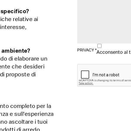
 specifico?
iche relative ai
 interesse,
PRIVACY
*
o ambiente?
Acconsento al 
ado di elaborare un
iente che desideri
 di proposte di
ento completo per la
nza e sull’esperienza
nno ascoltare i tuoi
odotti di arredo.