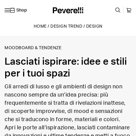
Shop
Vai al contenuto
HOME
/
DESIGN TREND
/
DESIGN
MOODBOARD & TENDENZE
Lasciati ispirare: idee e stili
per i tuoi spazi
Gli arredi di lusso e gli ambienti di design non
nascono sempre da un’idea precisa: più
frequentemente si tratta di rivelazioni inattese,
di scoperte improvvise, di mood e sensazioni
che si traducono in forme, materiali e colori.
Apri le porte all’ispirazione, lasciati contaminare
da innovazioni e ultime tendenze e metti a fuoco