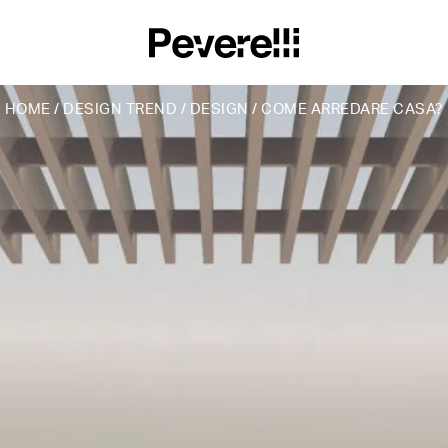
HOME
/
DESIGN TREND
/
DESIGN
/
COME ARREDARE CASA?