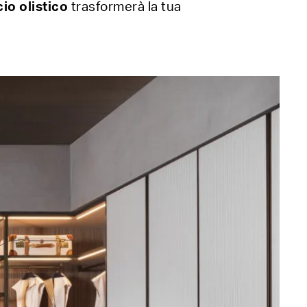
io olistico
trasformerà la tua