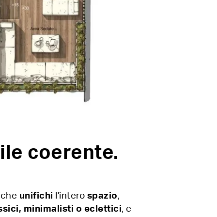
ile coerente.
e che
unifichi
l'intero
spazio
,
ici, minimalisti o eclettici
, e