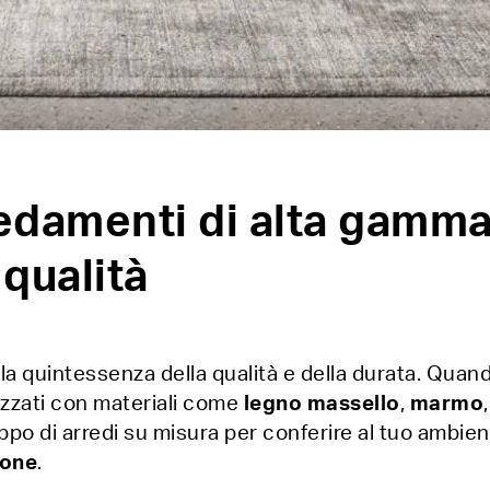
edamenti di alta gamm
 qualità
a quintessenza della qualità e della durata. Quando
alizzati con materiali come
legno
massello
,
marmo
iluppo di arredi su misura per conferire al tuo ambi
ione
.