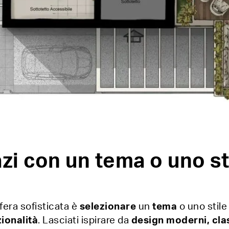
azi con un tema o uno st
fera sofisticata è
selezionare
un
tema
o uno stil
ionalità
. Lasciati ispirare da
design moderni, class