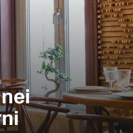
 nei
ni