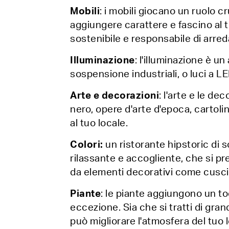
Mobili
: i mobili giocano un ruolo c
aggiungere carattere e fascino al 
sostenibile e responsabile di arred
Illuminazione
: l'illuminazione è u
sospensione industriali, o luci a 
Arte e decorazioni
: l'arte e le d
nero, opere d'arte d'epoca, cartol
al tuo locale.
Colori:
un ristorante hipstoric di s
rilassante e accogliente, che si pr
da elementi decorativi come cuscin
Piante
: le piante aggiungono un toc
eccezione. Sia che si tratti di gra
può migliorare l'atmosfera del tuo 