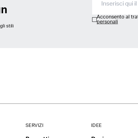
gn
Acconsento al tr
personali
i stili
SERVIZI
IDEE