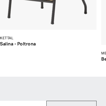
KETTAL
Salina - Poltrona
ME
Be