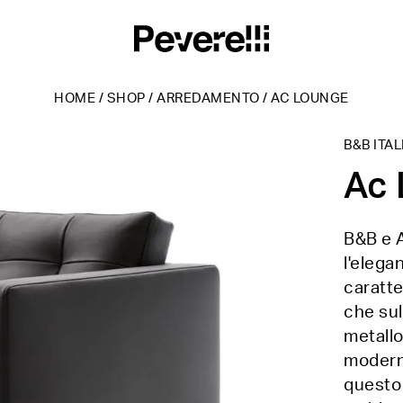
HOME
/
SHOP
/
ARREDAMENTO
/
AC LOUNGE
B&B ITAL
Ac
B&B e A
l'elega
caratte
che sull
metallo
moderni
questo 