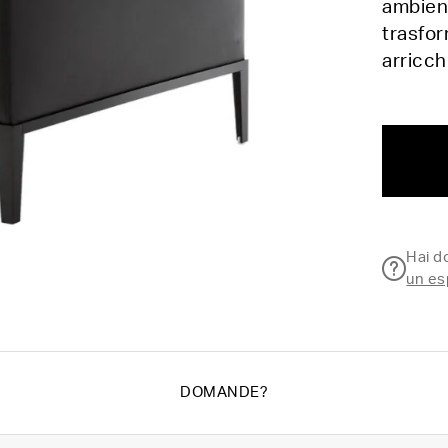
ambient
trasfor
arricch
Hai 
un es
DOMANDE?