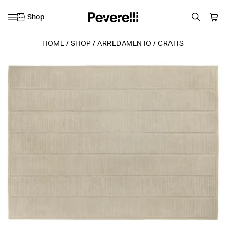
Shop
Vai al contenuto
HOME
/
SHOP
/
ARREDAMENTO
/
CRATIS