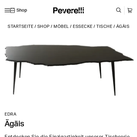
Shop
Zum Inhalt springen
STARTSEITE
/
SHOP
/
MÖBEL
/
ESSECKE
/
TISCHE
/
ÄGÄIS
EDRA
Ägäis