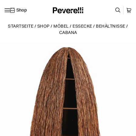
Shop
Zum Inhalt springen
STARTSEITE
/
SHOP
/
MÖBEL
/
ESSECKE
/
BEHÄLTNISSE
/
CABANA