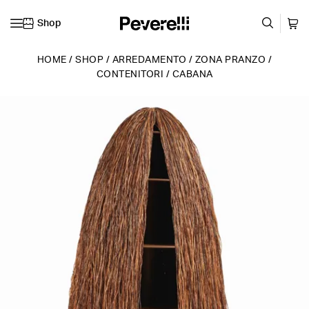
Shop
Vai al contenuto
HOME
/
SHOP
/
ARREDAMENTO
/
ZONA PRANZO
/
CONTENITORI
/
CABANA