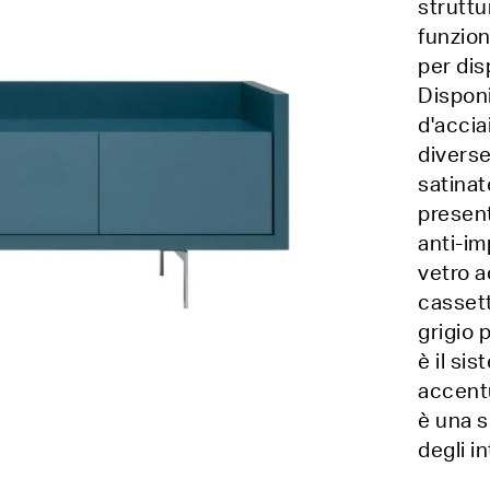
struttu
funzion
per dis
Disponi
d'accia
diverse
satinat
present
anti-im
vetro a
cassett
grigio 
è il sis
accentu
è una s
degli i