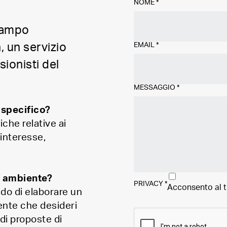
NOME
*
 campo
EMAIL
*
, un servizio
ionisti del
MESSAGGIO
*
 specifico?
iche relative ai
 interesse,
o ambiente?
PRIVACY
*
Acconsento al 
ado di elaborare un
iente che desideri
 di proposte di