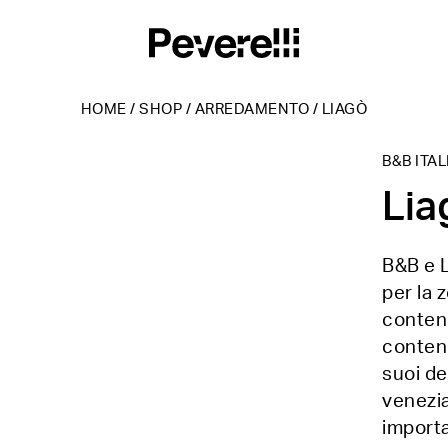
HOME
/
SHOP
/
ARREDAMENTO
/
LIAGÒ
B&B ITAL
Lia
B&B e L
per la 
conteni
conteni
suoi de
venezia
importa