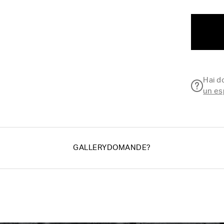
Hai 
un es
GALLERY
DOMANDE?