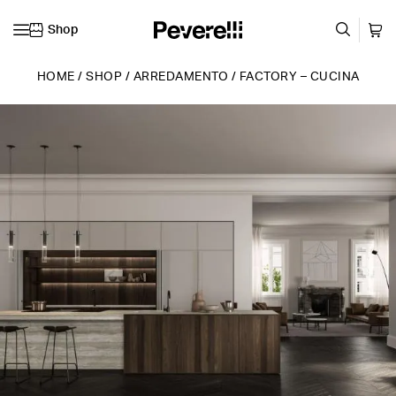
Shop
Vai al contenuto
HOME
/
SHOP
/
ARREDAMENTO
/
FACTORY – CUCINA