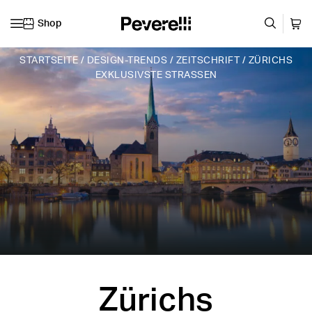
Shop
Zum Inhalt springen
STARTSEITE
/
DESIGN-TRENDS
/
ZEITSCHRIFT
/
ZÜRICHS
EXKLUSIVSTE STRASSEN
Zürichs