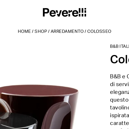
HOME
/
SHOP
/
ARREDAMENTO
/
COLOSSEO
B&B ITAL
Co
B&B e 
di serv
eleganz
questo 
tavolin
ispirat
caratte