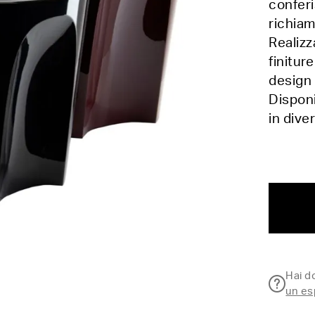
conferi
richiam
Realizz
finitur
design 
Disponi
in dive
Hai 
un es