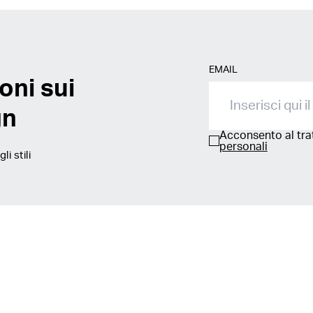
EMAIL
oni sui
gn
Acconsento al tr
personali
i stili