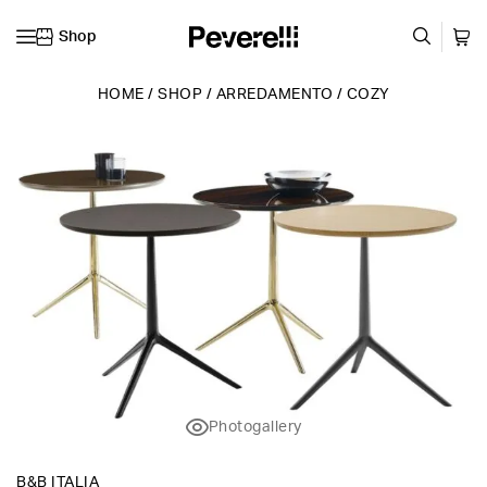
Shop
Vai al contenuto
HOME
/
SHOP
/
ARREDAMENTO
/
COZY
Photogallery
B&B ITALIA