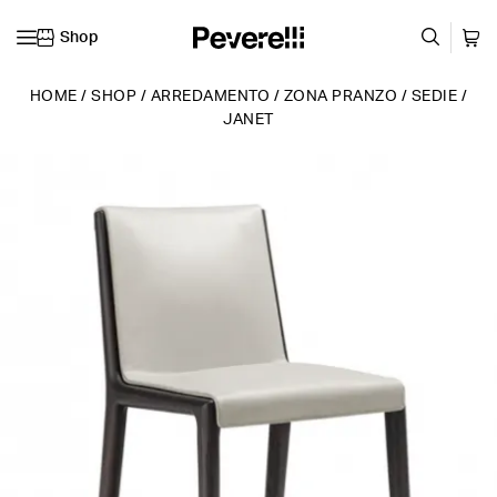
Shop
Vai al contenuto
HOME
/
SHOP
/
ARREDAMENTO
/
ZONA PRANZO
/
SEDIE
/
JANET