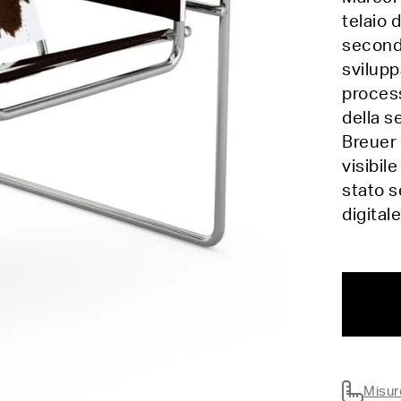
telaio 
secondo
svilupp
process
della s
Breuer 
visibil
stato s
digital
Misur