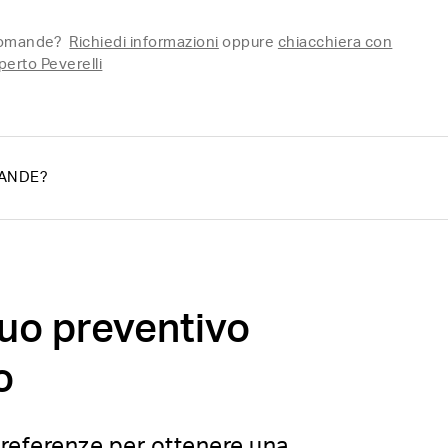
domande?
Richiedi informazioni
oppure
chiacchiera con
perto Peverelli
ANDE?
 tuo preventivo
o
 preferenze per ottenere una