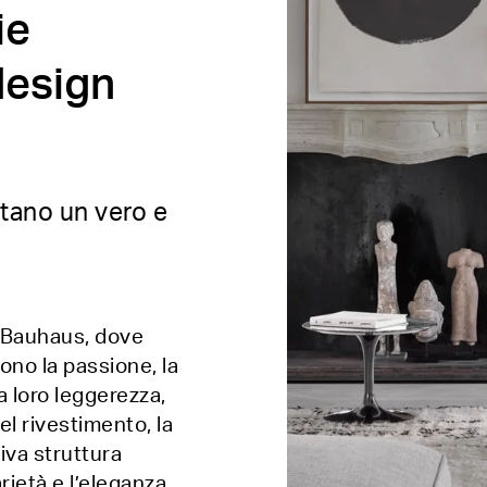
ie
design
tano un vero e
n Bauhaus, dove
ono la passione, la
La loro leggerezza,
l rivestimento, la
iva struttura
rietà e l’eleganza