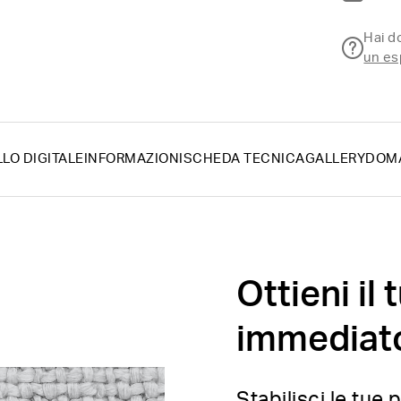
Hai 
un es
LLO DIGITALE
INFORMAZIONI
SCHEDA TECNICA
GALLERY
DOM
Ottieni il
immediat
Stabilisci le tue