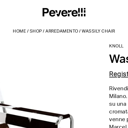
HOME
/
SHOP
/
ARREDAMENTO
/
WASSILY CHAIR
KNOLL
Was
Regist
Rivendi
Milano.
su una 
cromata
venne p
Marcel 