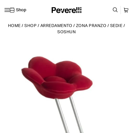
Shop
Vai al contenuto
HOME
/
SHOP
/
ARREDAMENTO
/
ZONA PRANZO
/
SEDIE
/
SOSHUN