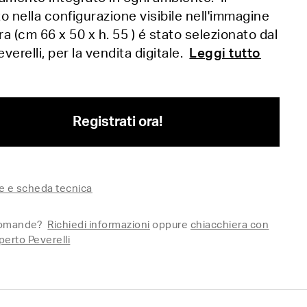
o nella configurazione visibile nell'immagine
tra (cm 66 x 50 x h. 55 ) é stato selezionato dal
verelli, per la vendita digitale.
Leggi tutto
Registrati ora!
e e scheda tecnica
domande?
Richiedi informazioni
oppure
chiacchiera con
perto Peverelli