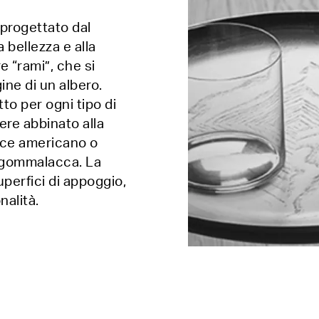
 progettato dal
 bellezza e alla
e “rami”, che si
ine di un albero.
to per ogni tipo di
ere abbinato alla
noce americano o
la gommalacca. La
uperfici di appoggio,
nalità.