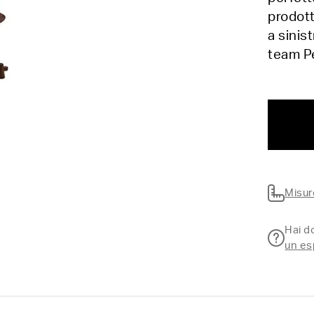
prodott
a sinis
team Pe
Misur
Hai 
un es